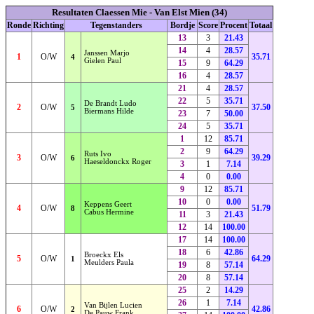
Resultaten Claessen Mie - Van Elst Mien (34)
Ronde
Richting
Tegenstanders
Bordje
Score
Procent
Totaal
13
3
21.43
14
4
28.57
Janssen Marjo
1
O/W
35.71
4
Gielen Paul
15
9
64.29
16
4
28.57
21
4
28.57
22
5
35.71
De Brandt Ludo
2
O/W
37.50
5
Biermans Hilde
23
7
50.00
24
5
35.71
1
12
85.71
2
9
64.29
Ruts Ivo
3
O/W
39.29
6
Haeseldonckx Roger
3
1
7.14
4
0
0.00
9
12
85.71
10
0
0.00
Keppens Geert
4
O/W
51.79
8
Cabus Hermine
11
3
21.43
12
14
100.00
17
14
100.00
18
6
42.86
Broeckx Els
5
O/W
64.29
1
Meulders Paula
19
8
57.14
20
8
57.14
25
2
14.29
26
1
7.14
Van Bijlen Lucien
6
O/W
42.86
2
De Pauw Frank