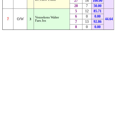
27
14
100.00
28
7
50.00
5
12
85.71
6
0
0.00
Vennekens Walter
7
O/W
44.64
3
Faes Jos
7
13
92.86
8
0
0.00