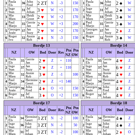
Paula
John
Paula
John
2
ZT
2
♠
N
-3
150
W
1
36
1
36
Els
Fred
Els
Fred
Inge
Jef
Inge
Jef
3
♥
2
♠
W
+1
170
W
2
31
2
31
Stan
Johan
Stan
Johan
Mie
Heidi
Mie
Heidi
2
♥
3
♠
W
+2
170
W
3
33
3
33
Mien
Greet
Mien
Greet
Paul
Gerrie
Paul
Gerrie
2
♥
3
♠
W
+3
200
W
4
35
4
35
Marjo
Jan
Marjo
Jan
Georges
Jan
Georges
Jan
2
♥
2
♦
W
+2
170
Z
5
37
5
37
Josée
Suzy
Josée
Suzy
Roger
Annie
Roger
Annie
4
♦
3
♠
N
-3
150
W
6
32
6
32
Ivo
Rob
Ivo
Rob
Bordje 13
Bordje 14
Ptn
Ptn
NZ
OW
Bod
Door
Res
NZ
OW
Bod
Door
NZ
OW
Paula
Gerrie
Paula
Gerrie
2
♥
4
♥
Z
=
110
Z
1
35
1
35
Els
Jan
Els
Jan
Inge
Jan
Inge
Jan
2
♥
6
♥
Z
=
110
Z
2
37
2
37
Stan
Suzy
Stan
Suzy
Mie
Annie
Mie
Annie
3
♥
4
♥
Z
-1
100
Z
3
32
3
32
Mien
Rob
Mien
Rob
Paul
Hermine
Paul
Hermine
2
♥
4
♥
Z
+1
140
Z
4
34
4
34
Marjo
Geert
Marjo
Geert
Georges
John
Georges
John
4
♦
4
♥
O
+1
150
Z
5
36
5
36
Josée
Fred
Josée
Fred
Roger
Jef
Roger
Jef
3
♦
4
♥
O
+2
150
Z
6
31
6
31
Ivo
Johan
Ivo
Johan
Bordje 17
Bordje 18
Ptn
Ptn
NZ
OW
Bod
Door
Res
NZ
OW
Bod
Door
NZ
OW
Paula
Hermine
Paula
Hermine
3
ZT
4
♠
N
-2
100
Z
1
34
1
34
Els
Geert
Els
Geert
Inge
John
Inge
John
3
ZT
4
♠
N
-1
50
Z
2
36
2
36
Stan
Fred
Stan
Fred
Mie
Jef
Mie
Jef
3
ZT
2
♦
N
-2
100
O
3
31
3
31
Mien
Johan
Mien
Johan