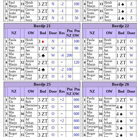
Paul
Heidi
Paul
Heidi
3
ZT
4
♠
N
-2
100
Z
4
33
4
33
Marjo
Greet
Marjo
Greet
Georges
Gerrie
Georges
Gerrie
3
ZT
3
♠
N
-1
50
Z
5
35
5
35
Josée
Jan
Josée
Jan
Roger
Jan
Roger
Jan
3
ZT
4
♠
N
-1
50
Z
6
37
6
37
Ivo
Suzy
Ivo
Suzy
Bordje 21
Bordje 22
Ptn
Ptn
NZ
OW
Bod
Door
Res
NZ
OW
Bod
Door
NZ
OW
Paula
Heidi
Paula
Heidi
3
♦
3
ZT
N
-1
100
O
1
33
1
33
Els
Greet
Els
Greet
Inge
Gerrie
Inge
Gerrie
1
ZT
3
ZT
W
=
90
W
2
35
2
35
Stan
Jan
Stan
Jan
Mie
Jan
Mie
Jan
5
♣
1
ZT
W
-4
200
W
3
37
3
37
Mien
Suzy
Mien
Suzy
Paul
Annie
Paul
Annie
2
ZT
1
ZT
O
=
120
W
4
32
4
32
Marjo
Rob
Marjo
Rob
Georges
Hermine
Georges
Hermine
4
♣
3
ZT
W
-2
100
W
5
34
5
34
Josée
Geert
Josée
Geert
Roger
John
Roger
John
3
ZT
3
ZT
O
-1
50
W
6
36
6
36
Ivo
Fred
Ivo
Fred
Bordje 25
Bordje 26
Ptn
Ptn
NZ
OW
Bod
Door
Res
NZ
OW
Bod
Door
NZ
OW
Paula
Annie
Paula
Annie
3
ZT
3
ZT
O
+2
660
W
1
32
1
32
Els
Rob
Els
Rob
Inge
Hermine
Inge
Hermine
3
ZT
4
♠
O
=
600
W
2
34
2
34
Stan
Geert
Stan
Geert
Mie
John
Mie
John
3
ZT
4
♠
O
=
600
W
3
36
3
36
Mien
Fred
Mien
Fred
Paul
Jef
Paul
Jef
3
ZT
4
♠
O
+2
660
W
4
31
4
31
Marjo
Johan
Marjo
Johan
Georges
Heidi
Georges
Heidi
3
ZT
3
♠
O
=
600
W
5
33
5
33
Josée
Greet
Josée
Greet
Roger
Gerrie
Roger
Gerrie
3
ZT
2
♠
O
=
600
W
6
35
6
35
Ivo
Jan
Ivo
Jan