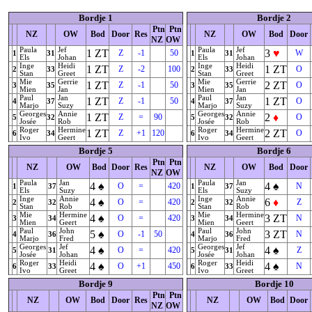
Bordje 1
Bordje 2
Ptn
Ptn
NZ
OW
Bod
Door
Res
NZ
OW
Bod
Door
NZ
OW
Paula
Jef
Paula
Jef
1
ZT
3
♥
Z
-1
50
W
1
31
1
31
Els
Johan
Els
Johan
Inge
Heidi
Inge
Heidi
1
ZT
1
ZT
Z
-2
100
O
2
33
2
33
Stan
Greet
Stan
Greet
Mie
Gerrie
Mie
Gerrie
1
ZT
2
ZT
Z
-1
50
O
3
35
3
35
Mien
Jan
Mien
Jan
Paul
Jan
Paul
Jan
1
ZT
1
ZT
Z
-1
50
O
4
37
4
37
Marjo
Suzy
Marjo
Suzy
Georges
Annie
Georges
Annie
1
ZT
2
♦
Z
=
90
O
5
32
5
32
Josée
Rob
Josée
Rob
Roger
Hermine
Roger
Hermine
1
ZT
2
ZT
Z
+1
120
O
6
34
6
34
Ivo
Geert
Ivo
Geert
Bordje 5
Bordje 6
Ptn
Ptn
NZ
OW
Bod
Door
Res
NZ
OW
Bod
Door
NZ
OW
Paula
Jan
Paula
Jan
4
♠
4
♠
O
=
420
N
1
37
1
37
Els
Suzy
Els
Suzy
Inge
Annie
Inge
Annie
4
♠
6
♦
O
=
420
Z
2
32
2
32
Stan
Rob
Stan
Rob
Mie
Hermine
Mie
Hermine
4
♠
3
ZT
O
=
420
N
3
34
3
34
Mien
Geert
Mien
Geert
Paul
John
Paul
John
5
♠
3
ZT
O
-1
50
N
4
36
4
36
Marjo
Fred
Marjo
Fred
Georges
Jef
Georges
Jef
4
♠
4
♠
O
=
420
Z
5
31
5
31
Josée
Johan
Josée
Johan
Roger
Heidi
Roger
Heidi
4
♠
4
♠
O
+1
450
N
6
33
6
33
Ivo
Greet
Ivo
Greet
Bordje 9
Bordje 10
Ptn
Ptn
NZ
OW
Bod
Door
Res
NZ
OW
Bod
Door
NZ
OW