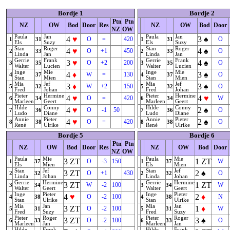
Bordje 1
Bordje 2
Ptn
Ptn
NZ
OW
Bod
Door
Res
NZ
OW
Bod
Door
NZ
OW
Paula
Jan
Paula
Jan
4
♥
3
♠
O
=
420
O
1
31
1
31
Els
Suzy
Els
Suzy
Stan
Roger
Stan
Roger
4
♥
4
♠
O
+1
450
O
2
33
2
33
Linda
Jan
Linda
Jan
Gerrie
Frank
Gerrie
Frank
3
♥
4
♠
O
+2
200
O
3
35
3
35
Walter
Lucien
Walter
Lucien
Inge
Mie
Inge
Mie
4
♦
3
♠
W
=
130
O
4
37
4
37
Stan
Mien
Stan
Mien
Mia
Jef
Mia
Jef
3
♦
3
♠
W
+2
150
O
5
32
5
32
Fred
Johan
Fred
Johan
Pieter
Hermine
Pieter
Hermine
4
♥
4
♥
O
=
420
W
6
34
6
34
Marleen
Geert
Marleen
Geert
Hilde
Conny
Hilde
Conny
4
♥
2
♠
O
-1
50
O
7
36
7
36
Ludo
Diane
Ludo
Diane
Annie
Pieter
Annie
Pieter
4
♥
2
♠
O
=
420
O
8
38
8
38
René
Ulrike
René
Ulrike
Bordje 5
Bordje 6
Ptn
Ptn
NZ
OW
Bod
Door
Res
NZ
OW
Bod
Door
NZ
OW
Paula
Mie
Paula
Mie
3
ZT
1
ZT
O
-3
150
W
1
37
1
37
Els
Mien
Els
Mien
Stan
Jef
Stan
Jef
3
ZT
2
♠
O
+1
430
O
2
32
2
32
Linda
Johan
Linda
Johan
Gerrie
Hermine
Gerrie
Hermine
3
ZT
1
ZT
W
-2
100
W
3
34
3
34
Walter
Geert
Walter
Geert
Inge
Pieter
Inge
Pieter
4
♥
2
♦
O
-2
100
N
4
38
4
38
Stan
Ulrike
Stan
Ulrike
Mia
Jan
Mia
Jan
3
ZT
1
♦
O
-2
100
W
5
31
5
31
Fred
Suzy
Fred
Suzy
Pieter
Roger
Pieter
Roger
3
ZT
3
♠
O
-2
100
O
6
33
6
33
Marleen
Jan
Marleen
Jan
Hilde
Frank
Hilde
Frank