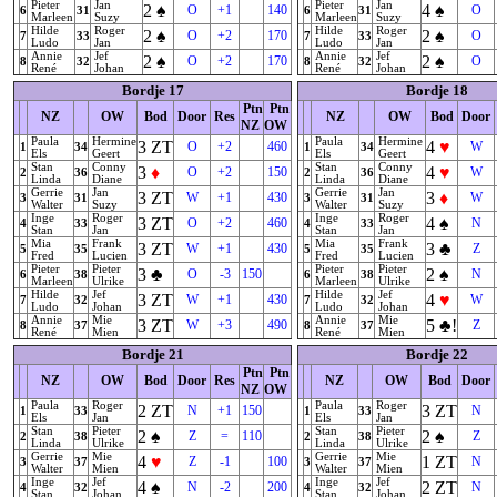
Pieter
Jan
Pieter
Jan
2
♠
4
♠
O
+1
140
O
6
31
6
31
Marleen
Suzy
Marleen
Suzy
Hilde
Roger
Hilde
Roger
2
♠
2
♠
O
+2
170
O
7
33
7
33
Ludo
Jan
Ludo
Jan
Annie
Jef
Annie
Jef
2
♠
2
♠
O
+2
170
O
8
32
8
32
René
Johan
René
Johan
Bordje 17
Bordje 18
Ptn
Ptn
NZ
OW
Bod
Door
Res
NZ
OW
Bod
Door
NZ
OW
Paula
Hermine
Paula
Hermine
3
ZT
4
♥
O
+2
460
W
1
34
1
34
Els
Geert
Els
Geert
Stan
Conny
Stan
Conny
3
♦
4
♥
O
+2
150
W
2
36
2
36
Linda
Diane
Linda
Diane
Gerrie
Jan
Gerrie
Jan
3
ZT
3
♦
W
+1
430
W
3
31
3
31
Walter
Suzy
Walter
Suzy
Inge
Roger
Inge
Roger
3
ZT
4
♠
O
+2
460
N
4
33
4
33
Stan
Jan
Stan
Jan
Mia
Frank
Mia
Frank
3
ZT
3
♣
W
+1
430
Z
5
35
5
35
Fred
Lucien
Fred
Lucien
Pieter
Pieter
Pieter
Pieter
3
♣
2
♠
O
-3
150
N
6
38
6
38
Marleen
Ulrike
Marleen
Ulrike
Hilde
Jef
Hilde
Jef
3
ZT
4
♥
W
+1
430
W
7
32
7
32
Ludo
Johan
Ludo
Johan
Annie
Mie
Annie
Mie
3
ZT
5
♣
!
W
+3
490
Z
8
37
8
37
René
Mien
René
Mien
Bordje 21
Bordje 22
Ptn
Ptn
NZ
OW
Bod
Door
Res
NZ
OW
Bod
Door
NZ
OW
Paula
Roger
Paula
Roger
2
ZT
3
ZT
N
+1
150
N
1
33
1
33
Els
Jan
Els
Jan
Stan
Pieter
Stan
Pieter
2
♠
2
♠
Z
=
110
Z
2
38
2
38
Linda
Ulrike
Linda
Ulrike
Gerrie
Mie
Gerrie
Mie
4
♥
1
ZT
Z
-1
100
N
3
37
3
37
Walter
Mien
Walter
Mien
Inge
Jef
Inge
Jef
4
♠
2
ZT
N
-2
200
N
4
32
4
32
Stan
Johan
Stan
Johan