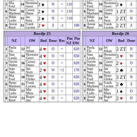
Mia
Hermine
Mia
Hermine
2
♠
2
♠
N
=
110
Z
5
34
5
34
Fred
Geert
Fred
Geert
Pieter
Conny
Pieter
Conny
2
♠
1
ZT
N
=
110
N
6
36
6
36
Marleen
Diane
Marleen
Diane
Hilde
Jan
Hilde
Jan
2
♠
2
ZT
N
=
110
N
7
31
7
31
Ludo
Suzy
Ludo
Suzy
Annie
Frank
Annie
Frank
2
♥
2
ZT
Z
-1
100
Z
8
35
8
35
René
Lucien
René
Lucien
Bordje 25
Bordje 26
Ptn
Ptn
NZ
OW
Bod
Door
Res
NZ
OW
Bod
Door
NZ
OW
Paula
Jef
Paula
Jef
4
♥
2
ZT
O
=
620
N
1
32
1
32
Els
Johan
Els
Johan
Stan
Hermine
Stan
Hermine
4
♥
3
♥
O
+1
650
W
2
34
2
34
Linda
Geert
Linda
Geert
Gerrie
Conny
Gerrie
Conny
4
♥
2
♦
O
=
620
O
3
36
3
36
Walter
Diane
Walter
Diane
Inge
Jan
Inge
Jan
2
♥
2
♣
W
+2
170
Z
4
31
4
31
Stan
Suzy
Stan
Suzy
Mia
Pieter
Mia
Pieter
4
♥
3
ZT
O
=
620
N
5
38
5
38
Fred
Ulrike
Fred
Ulrike
Pieter
Frank
Pieter
Frank
4
♥
2
♣
O
=
620
Z
6
35
6
35
Marleen
Lucien
Marleen
Lucien
Hilde
Mie
Hilde
Mie
4
♥
1
♠
O
=
620
O
7
37
7
37
Ludo
Mien
Ludo
Mien
Annie
Roger
Annie
Roger
4
♥
2
♥
O
=
620
N
8
33
8
33
René
Jan
René
Jan