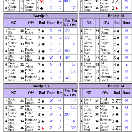
7
♥
!
2
ZT
O
-4
800
W
7
35
7
35
Ludo
Lucien
Ludo
Lucien
Annie
Conny
Annie
Conny
4
♣
2
♦
O
+2
170
N
8
36
8
36
René
Diane
René
Diane
Bordje 9
Bordje 10
Ptn
Ptn
NZ
OW
Bod
Door
Res
NZ
OW
Bod
Door
NZ
OW
Paula
Conny
Paula
Conny
3
♠
4
♠
N
+1
170
N
1
36
1
36
Els
Diane
Els
Diane
Stan
Jan
Stan
Jan
2
♠
4
♠
N
+2
170
N
2
31
2
31
Linda
Suzy
Linda
Suzy
Gerrie
Roger
Gerrie
Roger
3
♣
4
♠
O
=
110
N
3
33
3
33
Walter
Jan
Walter
Jan
Inge
Frank
Inge
Frank
4
♣
4
♠
O
-2
200
N
4
35
4
35
Stan
Lucien
Stan
Lucien
Mia
Mie
Mia
Mie
4
♣
6
♠
W
-1
100
N
5
37
5
37
Fred
Mien
Fred
Mien
Pieter
Jef
Pieter
Jef
3
♠
6
♠
N
-1
50
Z
6
32
6
32
Marleen
Johan
Marleen
Johan
Hilde
Pieter
Hilde
Pieter
3
♣
4
♠
O
+1
130
N
7
38
7
38
Ludo
Ulrike
Ludo
Ulrike
Annie
Hermine
Annie
Hermine
3
♠
4
♠
N
=
140
N
8
34
8
34
René
Geert
René
Geert
Bordje 13
Bordje 14
Ptn
Ptn
NZ
OW
Bod
Door
Res
NZ
OW
Bod
Door
NZ
OW
Paula
Frank
Paula
Frank
2
♠
2
ZT
W
+1
140
N
1
35
1
35
Els
Lucien
Els
Lucien
Stan
Mie
Stan
Mie
2
♠
2
♠
O
+2
170
O
2
37
2
37
Linda
Mien
Linda
Mien
Gerrie
Pieter
Gerrie
Pieter
4
♠
2
♣
W
-2
200
N
3
38
3
38
Walter
Ulrike
Walter
Ulrike
Inge
Hermine
Inge
Hermine
2
♠
3
♣
W
+1
140
N
4
34
4
34
Stan
Geert
Stan
Geert
Mia
Conny
Mia
Conny
3
♦
1
ZT
Z
-3
300
N
5
36
5
36
Fred
Diane
Fred
Diane