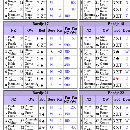
Roger
Diane
Roger
Diane
3
ZT
3
ZT
W
=
600
N
6
31
6
31
Ivo
Leo
Ivo
Leo
Jef
Annie
Jef
Annie
2
♣
3
ZT
O
=
90
Z
7
33
7
33
Johan
René
Johan
René
Hermine
Frans
Hermine
Frans
3
ZT
3
ZT
W
-1
100
Z
8
32
8
32
Geert
Ineke
Geert
Ineke
Bordje 17
Bordje 18
Ptn
Ptn
NZ
OW
Bod
Door
Res
NZ
OW
Bod
Doo
NZ
OW
Paula
Mie
Paula
Mie
6
♠
2
ZT
N
-1
50
O
1
34
1
34
Els
Mien
Els
Mien
Frank
Louis
Frank
Louis
6
ZT
3
ZT
N
=
990
O
2
36
2
36
Lucien
Hans
Lucien
Hans
Jos
Diane
Jos
Diane
4
♠
3
♣
Z
+2
480
W
3
31
3
31
Walter
Leo
Walter
Leo
Paul
Annie
Paul
Annie
5
♠
2
♣
N
+1
480
O
4
33
4
33
Marjo
René
Marjo
René
Hilde
Gerrie
Hilde
Gerrie
4
♠
3
ZT
N
+1
450
O
5
35
5
35
Ludo
Jan
Ludo
Jan
Roger
Pieter
Roger
Pieter
4
♠
3
ZT
N
+2
480
W
6
38
6
38
Ivo
Ulrike
Ivo
Ulrike
Jef
Frans
Jef
Frans
6
♠
4
♥
N
=
980
O
7
32
7
32
Johan
Ineke
Johan
Ineke
Hermine
Annemie
Hermine
Annemie
6
♠
3
ZT
Z
=
980
O
8
37
8
37
Geert
Conny
Geert
Conny
Bordje 21
Bordje 22
Ptn
Ptn
NZ
OW
Bod
Door
Res
NZ
OW
Bod
Doo
NZ
OW
Paula
Annie
Paula
Annie
5
♦
2
ZT
N
-2
200
W
1
33
1
33
Els
René
Els
René
Frank
Pieter
Frank
Pieter
4
♠
2
ZT
W
-3
150
W
2
38
2
38
Lucien
Ulrike
Lucien
Ulrike
Jos
Annemie
Jos
Annemie
4
♠
3
ZT
W
-2
100
W
3
37
3
37
Walter
Conny
Walter
Conny
Paul
Frans
Paul
Frans
4
♥
3
ZT
O
+1
450
O
4
32
4
32
Marjo
Ineke
Marjo
Ineke