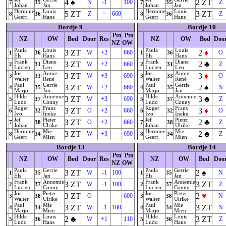
4
♠
2
ZT
N
-1
100
Z
7
35
7
35
Johan
Jan
Johan
Jan
Hermine
Louis
Hermine
Louis
5
ZT
3
ZT
Z
=
660
Z
8
36
8
36
Geert
Hans
Geert
Hans
Bordje 9
Bordje 10
Ptn
Ptn
NZ
OW
Bod
Door
Res
NZ
OW
Bod
Doo
NZ
OW
Paula
Louis
Paula
Louis
3
ZT
2
♦
W
+2
660
O
1
36
1
36
Els
Hans
Els
Hans
Frank
Diane
Frank
Diane
3
ZT
2
♣
W
+2
660
Z
2
31
2
31
Lucien
Leo
Lucien
Leo
Jos
Annie
Jos
Annie
3
ZT
3
♦
W
+3
690
O
3
33
3
33
Walter
René
Walter
René
Paul
Gerrie
Paul
Gerrie
3
ZT
2
♠
W
+2
660
N
4
35
4
35
Marjo
Jan
Marjo
Jan
Hilde
Annemie
Hilde
Annemie
3
ZT
3
♣
W
+3
690
Z
5
37
5
37
Ludo
Conny
Ludo
Conny
Roger
Frans
Roger
Frans
3
ZT
3
♦
O
+2
660
O
6
32
6
32
Ivo
Ineke
Ivo
Ineke
Jef
Pieter
Jef
Pieter
3
ZT
2
♣
O
+2
660
Z
7
38
7
38
Johan
Ulrike
Johan
Ulrike
Hermine
Mie
Hermine
Mie
3
ZT
2
♣
W
+3
690
Z
8
34
8
34
Geert
Mien
Geert
Mien
Bordje 13
Bordje 14
Ptn
Ptn
NZ
OW
Bod
Door
Res
NZ
OW
Bod
Doo
NZ
OW
Paula
Gerrie
Paula
Gerrie
3
ZT
2
♠
W
-1
100
N
1
35
1
35
Els
Jan
Els
Jan
Frank
Annemie
Frank
Annemie
3
ZT
3
ZT
W
-1
100
Z
2
37
2
37
Lucien
Conny
Lucien
Conny
Jos
Pieter
Jos
Pieter
3
ZT
2
♥
O
=
600
N
3
38
3
38
Walter
Ulrike
Walter
Ulrike
Paul
Mie
Paul
Mie
3
ZT
3
ZT
W
-1
100
N
4
34
4
34
Marjo
Mien
Marjo
Mien
Hilde
Louis
Hilde
Louis
2
♣
3
ZT
W
+1
110
Z
5
36
5
36
Ludo
Hans
Ludo
Hans