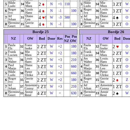
Hilde
Mie
Hilde
Mie
2
♦
3
ZT
N
+1
110
W
5
34
5
34
Ludo
Mien
Ludo
Mien
Roger
Louis
Roger
Louis
4
♦
3
ZT
N
-1
100
W
6
36
6
36
Ivo
Hans
Ivo
Hans
Jef
Diane
Jef
Diane
4
♥
!
4
♠
W
-3
500
O
7
31
7
31
Johan
Leo
Johan
Leo
Hermine
Gerrie
Hermine
Gerrie
4
♦
3
ZT
N
-1
100
O
8
35
8
35
Geert
Jan
Geert
Jan
Bordje 25
Bordje 26
Ptn
Ptn
NZ
OW
Bod
Door
Res
NZ
OW
Bod
Doo
NZ
OW
Paula
Frans
Paula
Frans
2
ZT
2
♥
W
+2
180
O
1
32
1
32
Els
Ineke
Els
Ineke
Frank
Mie
Frank
Mie
2
ZT
2
ZT
W
+2
180
W
2
34
2
34
Lucien
Mien
Lucien
Mien
Jos
Louis
Jos
Louis
2
ZT
1
ZT
W
+3
210
O
3
36
3
36
Walter
Hans
Walter
Hans
Paul
Diane
Paul
Diane
3
ZT
1
ZT
W
+2
660
O
4
31
4
31
Marjo
Leo
Marjo
Leo
Hilde
Pieter
Hilde
Pieter
3
ZT
1
ZT
W
+2
660
O
5
38
5
38
Ludo
Ulrike
Ludo
Ulrike
Roger
Gerrie
Roger
Gerrie
2
ZT
2
♦
W
+2
180
Z
6
35
6
35
Ivo
Jan
Ivo
Jan
Jef
Annemie
Jef
Annemie
2
ZT
1
ZT
W
+3
210
O
7
37
7
37
Johan
Conny
Johan
Conny
Hermine
Annie
Hermine
Annie
4
ZT
2
♠
W
=
630
W
8
33
8
33
Geert
René
Geert
René