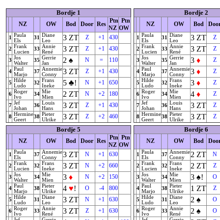
Bordje 1
Bordje 2
Ptn
Ptn
NZ
OW
Bod
Door
Res
NZ
OW
Bod
Doo
NZ
OW
Paula
Diane
Paula
Diane
3
ZT
3
ZT
Z
+1
430
Z
1
31
1
31
Els
Leo
Els
Leo
Frank
Annie
Frank
Annie
3
ZT
3
ZT
Z
+1
430
Z
2
33
2
33
Lucien
René
Lucien
René
Jos
Gerrie
Jos
Gerrie
2
♠
3
♦
N
=
110
Z
3
35
3
35
Walter
Jan
Walter
Jan
Paul
Annemie
Paul
Annemie
3
ZT
3
♦
Z
+1
430
Z
4
37
4
37
Marjo
Conny
Marjo
Conny
Hilde
Frans
Hilde
Frans
5
♣
!
3
♦
N
+1
650
Z
5
32
5
32
Ludo
Ineke
Ludo
Ineke
Roger
Mie
Roger
Mie
2
ZT
4
♦
N
+2
180
Z
6
34
6
34
Ivo
Mien
Ivo
Mien
Jef
Louis
Jef
Louis
3
ZT
3
ZT
Z
+1
430
Z
7
36
7
36
Johan
Hans
Johan
Hans
Hermine
Pieter
Hermine
Pieter
3
ZT
3
ZT
Z
+2
460
Z
8
38
8
38
Geert
Ulrike
Geert
Ulrike
Bordje 5
Bordje 6
Ptn
Ptn
NZ
OW
Bod
Door
Res
NZ
OW
Bod
Doo
NZ
OW
Paula
Annemie
Paula
Annemie
3
ZT
2
ZT
N
+1
630
N
1
37
1
37
Els
Conny
Els
Conny
Frank
Frans
Frank
Frans
3
ZT
2
ZT
N
+2
660
Z
2
32
2
32
Lucien
Ineke
Lucien
Ineke
Jos
Mie
Jos
Mie
3
♦
3
♠
!
N
+2
150
O
3
34
3
34
Walter
Mien
Walter
Mien
Paul
Pieter
Paul
Pieter
4
♥
!
1
ZT
O
-4
800
Z
4
38
4
38
Marjo
Ulrike
Marjo
Ulrike
Hilde
Diane
Hilde
Diane
3
ZT
2
♠
N
+1
630
O
5
31
5
31
Ludo
Leo
Ludo
Leo
Roger
Annie
Roger
Annie
3
ZT
2
♠
Z
+1
630
O
6
33
6
33
Ivo
René
Ivo
René
Jef
Gerrie
Jef
Gerrie