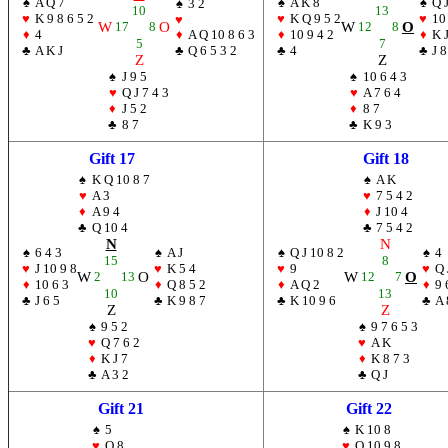
♠
A Q 7
♠
A K 8
♠
Q J
♠
3 2
10
13
♥
K 9 8 6 5 2
♥
K Q 9 5 2
♥
10
♥
W
17
8
O
W
12
8
O
♦
4
♦
A Q 10 8 6 3
♦
10 9 4 2
♦
K J
5
7
♣
A K J
♣
Q 6 5 3 2
♣
4
♣
J 8
Z
Z
♠
J 9 5
♠
10 6 4 3
♥
Q J 7 4 3
♥
A 7 6 4
♦
J 5 2
♦
8 7
♣
8 7
♣
K 9 3
Gift 17
Gift 18
♠
K Q 10 8 7
♠
A K
♥
A 3
♥
7 5 4 2
♦
A 9 4
♦
J 10 4
♣
Q 10 4
♣
7 5 4 2
N
N
♠
6 4 3
♠
A J
♠
Q J 10 8 2
♠
4
15
8
♥
J 10 9 8
♥
K 5 4
♥
9
♥
Q 
W
2
13
O
W
12
7
O
♦
10 6 3
♦
Q 8 5 2
♦
A Q 2
♦
9 
10
13
♣
J 6 5
♣
K 9 8 7
♣
K 10 9 6
♣
A 
Z
Z
♠
9 5 2
♠
9 7 6 5 3
♥
Q 7 6 2
♥
A K
♦
K J 7
♦
K 8 7 3
♣
A 3 2
♣
Q J
Gift 21
Gift 22
♠
5
♠
K 10 8
♥
Q 8
♥
Q 10 9 8