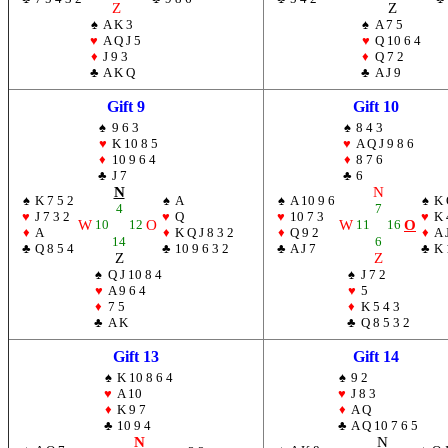
Z
Z
♠
A K 3
♠
A 7 5
♥
A Q J 5
♥
Q 10 6 4
♦
J 9 3
♦
Q 7 2
♣
A K Q
♣
A J 9
Gift 9
Gift 10
♠
9 6 3
♠
8 4 3
♥
K 10 8 5
♥
A Q J 9 8 6
♦
10 9 6 4
♦
8 7 6
♣
J 7
♣
6
N
N
♠
K 7 5 2
♠
A
♠
A 10 9 6
♠
K 
4
7
♥
J 7 3 2
♥
Q
♥
10 7 3
♥
K 
W
10
12
O
W
11
16
O
♦
A
♦
K Q J 8 3 2
♦
Q 9 2
♦
A 
14
6
♣
Q 8 5 4
♣
10 9 6 3 2
♣
A J 7
♣
K 
Z
Z
♠
Q J 10 8 4
♠
J 7 2
♥
A 9 6 4
♥
5
♦
7 5
♦
K 5 4 3
♣
A K
♣
Q 8 5 3 2
Gift 13
Gift 14
♠
K 10 8 6 4
♠
9 2
♥
A 10
♥
J 8 3
♦
K 9 7
♦
A Q
♣
10 9 4
♣
A Q 10 7 6 5
N
N