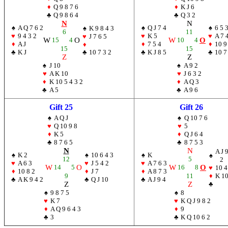
♦
Q 9 8 7 6
♦
K J 6
♣
Q 9 8 6 4
♣
Q 3 2
N
N
♠
A Q 7 6 2
♠
Q J 7 4
♠
6 5 
♠
K 9 8 4 3
6
11
♥
9 4 3 2
♥
K 5
♥
A 7 
♥
J 7 6 5
W
15
4
O
W
10
4
O
♦
A J
♦
7 5 4
♦
10 9
♦
15
15
♣
K J
♣
10 7 3 2
♣
K J 8 5
♣
10 7
Z
Z
♠
J 10
♠
A 9 2
♥
A K 10
♥
J 6 3 2
♦
K 10 5 4 3 2
♦
A Q 3
♣
A 5
♣
A 9 6
Gift 25
Gift 26
♠
A Q J
♠
Q 10 7 6
♥
Q 10 9 8
♥
5
♦
K 5
♦
Q J 6 4
♣
8 7 6 5
♣
8 7 5 3
N
N
A J 
♠
K 2
♠
10 6 4 3
♠
K
♠
12
5
2
♥
A 6 3
♥
J 5 4 2
♥
A 7 6 3
W
14
5
O
W
16
8
O
♥
10 4
♦
10 8 2
♦
J 7
♦
A 8 7 3
9
11
♦
K 10
♣
A K 9 4 2
♣
Q J 10
♣
A J 9 4
Z
Z
♣
♠
9 8 7 5
♠
8
♥
K 7
♥
K Q J 9 8 2
♦
A Q 9 6 4 3
♦
9
♣
3
♣
K Q 10 6 2