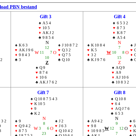
oad PBN bestand
Gift 3
Gift 4
♠
A 5 4
♠
6 5 3 2
♥
10 5
♥
8 7 3
♦
A K J 2
♦
K 8 7
♣
9 8 5 4
♣
A 5 4
N
N
♠
K 6 3
♠
J 10 8 7 2
♠
K 10 8 4
♠
J
12
7
♥
A K J 9 6
♥
Q 3 2
♥
K 5
♥
Q
W
11
7
O
W
10
8
O
♦
9 8 4 3
♦
Q 7 5
♦
3 2
♦
Q
10
15
 2
♣
3
♣
Q 10
♣
K J 9 7 6
♣
Z
Z
♠
Q 9
♠
A Q 9
♥
8 7 4
♥
A 9
♦
10 6
♦
A J 10 6
♣
A K J 7 6 2
♣
10 8 3 2
Gift 7
Gift 8
♠
Q 10 8 7 5 4 3
♠
Q 10 8
♥
K 10 5
♥
6 4
♦
9
♦
A Q J 7 6
♣
K 2
♣
6 5 3
N
N
5 3 2
♠
9
♠
J 2
♠
A 9 4 2
♠
6
8
9
0
♥
Q 9 4 2
♥
J 6 3
♥
9 8
♥
A
W
3
6
O
W
12
12
O
3
♦
8 7 5
♦
Q 10 4 2
♦
10 9 8 5
♦
K
23
7
♣
J 8 7 5 3
♣
Q 10 6 4
♣
A K J
♣
Q