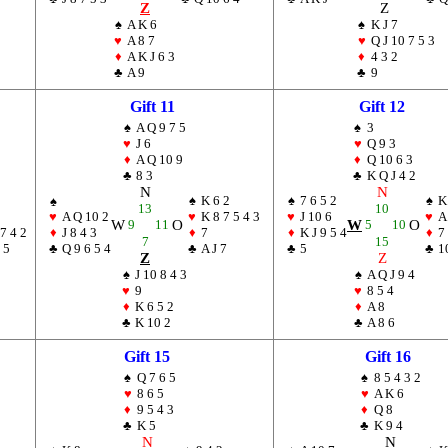
Z
Z
♠
A K 6
♠
K J 7
♥
A 8 7
♥
Q J 10 7 5 3
♦
A K J 6 3
♦
4 3 2
♣
A 9
♣
9
Gift 11
Gift 12
♠
A Q 9 7 5
♠
3
♥
J 6
♥
Q 9 3
♦
A Q 10 9
♦
Q 10 6 3
♣
8 3
♣
K Q J 4 2
N
N
♠
K 6 2
♠
7 6 5 2
♠
K
♠
13
10
♥
A Q 10 2
♥
K 8 7 5 4 3
♥
J 10 6
♥
A
W
9
11
O
W
5
10
O
 7 4 2
♦
J 8 4 3
♦
7
♦
K J 9 5 4
♦
7
7
15
 5
♣
Q 9 6 5 4
♣
A J 7
♣
5
♣
1
Z
Z
♠
J 10 8 4 3
♠
A Q J 9 4
♥
9
♥
8 5 4
♦
K 6 5 2
♦
A 8
♣
K 10 2
♣
A 8 6
Gift 15
Gift 16
♠
Q 7 6 5
♠
8 5 4 3 2
♥
8 6 5
♥
A K 6
♦
9 5 4 3
♦
Q 8
♣
K 5
♣
K 9 4
N
N