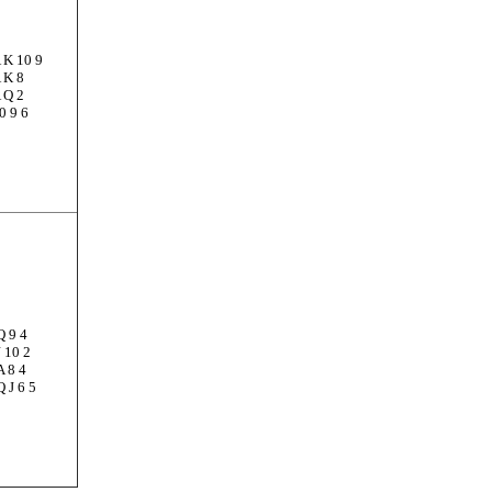
 K 10 9
 K 8
 Q 2
0 9 6
Q 9 4
J 10 2
A 8 4
Q J 6 5