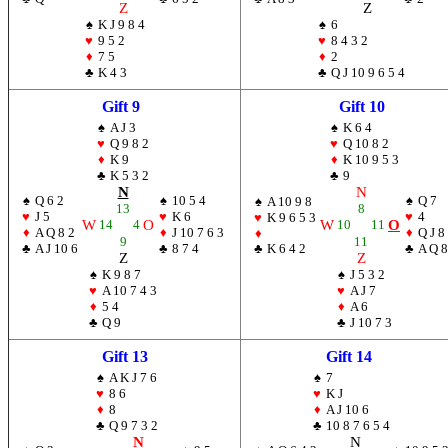
Z
Z
♠
K J 9 8 4
♠
6
♥
9 5 2
♥
8 4 3 2
♦
7 5
♦
2
♣
K 4 3
♣
Q J 10 9 6 5 4
Gift 9
Gift 10
♠
A J 3
♠
K 6 4
♥
Q 9 8 2
♥
Q 10 8 2
♦
K 9
♦
K 10 9 5 3
♣
K 5 3 2
♣
9
N
N
♠
Q 6 2
♠
10 5 4
♠
Q 7
♠
A 10 9 8
13
8
♥
J 5
♥
K 6
♥
4
♥
K 9 6 5 3
W
14
4
O
W
10
11
O
♦
A Q 8 2
♦
J 10 7 6 3
♦
Q J 8
♦
9
11
♣
A J 10 6
♣
8 7 4
♣
K 6 4 2
♣
A Q 8
Z
Z
♠
K 9 8 7
♠
J 5 3 2
♥
A 10 7 4 3
♥
A J 7
♦
5 4
♦
A 6
♣
Q 9
♣
J 10 7 3
Gift 13
Gift 14
♠
A K J 7 6
♠
7
♥
8 6
♥
K J
♦
8
♦
A J 10 6
♣
Q 9 7 3 2
♣
10 8 7 6 5 4
N
N