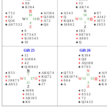
♦
9 6
♦
J 3
♣
K J 8 4
♣
A K 7 4
N
N
♠
7 5 2
♠
A J 10 4
♠
A 5 4 3
♠
9 7
16
16
♥
8 2
♥
Q J 10 6
♥
Q
♥
A J 4 2
W
6
14
O
W
11
6
O
♦
Q 10
♦
A 7 2
♦
K Q 8 4
♦
10 7 2
4
7
♣
A 9 7 5 3 2
♣
Q 6
♣
10 8 6 2
♣
J 9 5 3
Z
Z
♠
9
♠
J 8 2
♥
9 7 5 4 3
♥
9 8 7 6 5
♦
K J 8 5 4 3
♦
A 9 6 5
♣
10
♣
Q
Gift 25
Gift 26
♠
J 2
♠
K 10 4
♥
A 10 8 4
♥
Q 8
♦
4 2
♦
A Q 10 8
♣
Q 10 8 4 2
♣
9 7 6 5
N
N
♠
8 5 3
♠
A K Q 7 4
♠
Q 7 5 3
♠
A J 
7
11
♥
9
♥
K Q 7 2
♥
A K 10 7 4
♥
J 6
W
5
17
O
W
13
13
O
♦
J 9 8 7 3
♦
Q 6
♦
9 6 4
♦
K J 
11
3
♣
A 9 5 3
♣
J 7
♣
A
♣
K 1
Z
Z
♠
10 9 6
♠
6 2
♥
J 6 5 3
♥
9 5 3 2
♦
A K 10 5
♦
7 2
♣
K 6
♣
Q J 4 3 2