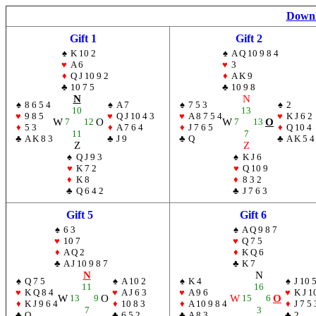
Downl
Gift 1
Gift 2
♠
K 10 2
♠
A Q 10 9 8 4
♥
A 6
♥
3
♦
Q J 10 9 2
♦
A K 9
♣
10 7 5
♣
10 9 8
N
N
♠
8 6 5 4
♠
A 7
♠
7 5 3
♠
2
10
13
♥
9 8 5
♥
Q J 10 4 3
♥
A 8 7 5 4
♥
K J 6 2
W
7
12
O
W
7
13
O
♦
5 3
♦
A 7 6 4
♦
J 7 6 5
♦
Q 10 4
11
7
♣
A K 8 3
♣
J 9
♣
Q
♣
A K 5 4
Z
Z
♠
Q J 9 3
♠
K J 6
♥
K 7 2
♥
Q 10 9
♦
K 8
♦
8 3 2
♣
Q 6 4 2
♣
J 7 6 3
Gift 5
Gift 6
♠
6 3
♠
A Q 9 8 7
♥
10 7
♥
Q 7 5
♦
A Q 2
♦
K Q 6
♣
A J 10 9 8 7
♣
K 7
N
N
♠
Q 7 5
♠
A 10 2
♠
K 4
♠
J 10 
11
16
♥
K Q 8 4
♥
A J 6 3
♥
A 9 6
♥
K J 1
W
13
9
O
W
15
6
O
♦
K J 9 6 4
♦
10 8 3
♦
A 10 9 8 4
♦
J 7 5 
7
3
♣
Q
♣
6 5 2
♣
A 8 3
♣
2