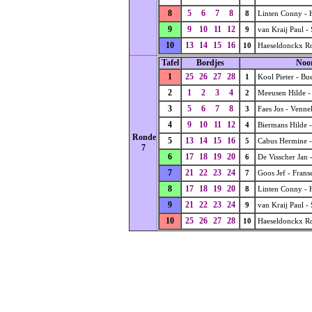
8
5
6
7
8
8
Linten Conny -
9
9
10
11
12
9
van Kraij Paul -
10
13
14
15
16
10
Haeseldonckx Ro
Tafel
Bordjes
Noo
1
25
26
27
28
1
Kool Pieter - Bu
2
1
2
3
4
2
Meeusen Hilde -
3
5
6
7
8
3
Faes Jos - Venne
4
9
10
11
12
4
Biermans Hilde 
Ronde
5
13
14
15
16
5
Cabus Hermine -
7
6
17
18
19
20
6
De Visscher Jan 
7
21
22
23
24
7
Goos Jef - Frans
8
17
18
19
20
8
Linten Conny -
9
21
22
23
24
9
van Kraij Paul -
10
25
26
27
28
10
Haeseldonckx Ro