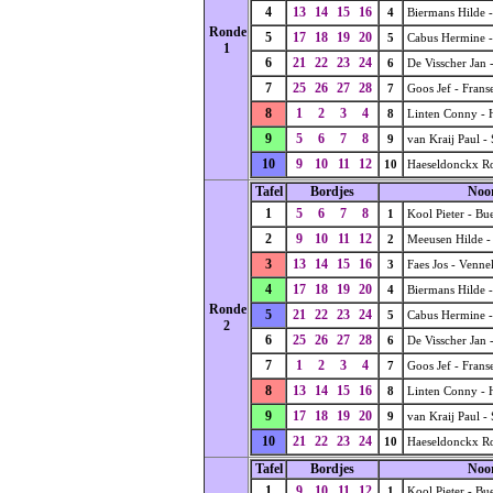
4
13
14
15
16
4
Biermans Hilde 
Ronde
5
17
18
19
20
5
Cabus Hermine -
1
6
21
22
23
24
6
De Visscher Jan 
7
25
26
27
28
7
Goos Jef - Frans
8
1
2
3
4
8
Linten Conny -
9
5
6
7
8
9
van Kraij Paul -
10
9
10
11
12
10
Haeseldonckx Ro
Tafel
Bordjes
Noo
1
5
6
7
8
1
Kool Pieter - Bu
2
9
10
11
12
2
Meeusen Hilde -
3
13
14
15
16
3
Faes Jos - Venne
4
17
18
19
20
4
Biermans Hilde 
Ronde
5
21
22
23
24
5
Cabus Hermine -
2
6
25
26
27
28
6
De Visscher Jan 
7
1
2
3
4
7
Goos Jef - Frans
8
13
14
15
16
8
Linten Conny -
9
17
18
19
20
9
van Kraij Paul -
10
21
22
23
24
10
Haeseldonckx Ro
Tafel
Bordjes
Noo
1
9
10
11
12
1
Kool Pieter - Bu