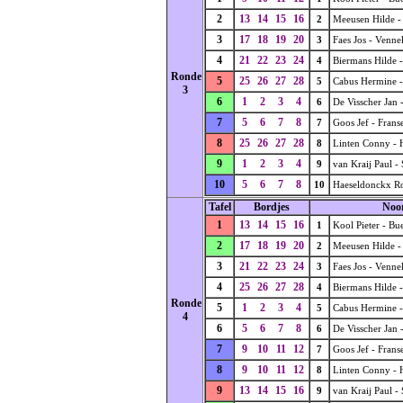
2
13
14
15
16
2
Meeusen Hilde -
3
17
18
19
20
3
Faes Jos - Venne
4
21
22
23
24
4
Biermans Hilde 
Ronde
5
25
26
27
28
5
Cabus Hermine -
3
6
1
2
3
4
6
De Visscher Jan 
7
5
6
7
8
7
Goos Jef - Frans
8
25
26
27
28
8
Linten Conny -
9
1
2
3
4
9
van Kraij Paul -
10
5
6
7
8
10
Haeseldonckx Ro
Tafel
Bordjes
Noo
1
13
14
15
16
1
Kool Pieter - Bu
2
17
18
19
20
2
Meeusen Hilde -
3
21
22
23
24
3
Faes Jos - Venne
4
25
26
27
28
4
Biermans Hilde 
Ronde
5
1
2
3
4
5
Cabus Hermine -
4
6
5
6
7
8
6
De Visscher Jan 
7
9
10
11
12
7
Goos Jef - Frans
8
9
10
11
12
8
Linten Conny -
9
13
14
15
16
9
van Kraij Paul -