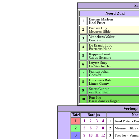
Sa
Noord-Zuid
Buelens Marleen
1
Kool Pieter
Fransen Guy
2
Meeusen Hilde
Vennekens Walter
3
Faes Jos
De Brandt Ludo
4
Biermans Hilde
Keppens Geert
5
Cabus Hermine
Luyten Suzy
6
De Visscher Jan
Fransen Johan
7
Goos Jef
Hurkmans Rob
8
Linten Conny
Smets Gudrun
9
van Kraij Paul
Ruts Ivo
10
Haeseldonckx Roger
Verloop 
Tafel
Bordjes
Noo
1
1
2
3
4
1
Kool Pieter - Bu
2
5
6
7
8
2
Meeusen Hilde -
3
9
10
11
12
3
Faes Jos - Venne