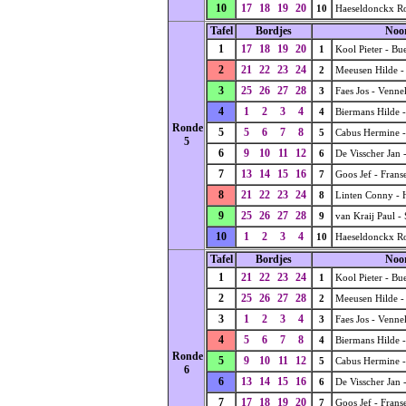
10
17
18
19
20
10
Haeseldonckx Ro
Tafel
Bordjes
Noo
1
17
18
19
20
1
Kool Pieter - Bu
2
21
22
23
24
2
Meeusen Hilde -
3
25
26
27
28
3
Faes Jos - Venne
4
1
2
3
4
4
Biermans Hilde 
Ronde
5
5
6
7
8
5
Cabus Hermine -
5
6
9
10
11
12
6
De Visscher Jan 
7
13
14
15
16
7
Goos Jef - Frans
8
21
22
23
24
8
Linten Conny -
9
25
26
27
28
9
van Kraij Paul -
10
1
2
3
4
10
Haeseldonckx Ro
Tafel
Bordjes
Noo
1
21
22
23
24
1
Kool Pieter - Bu
2
25
26
27
28
2
Meeusen Hilde -
3
1
2
3
4
3
Faes Jos - Venne
4
5
6
7
8
4
Biermans Hilde 
Ronde
5
9
10
11
12
5
Cabus Hermine -
6
6
13
14
15
16
6
De Visscher Jan 
7
17
18
19
20
7
Goos Jef - Frans