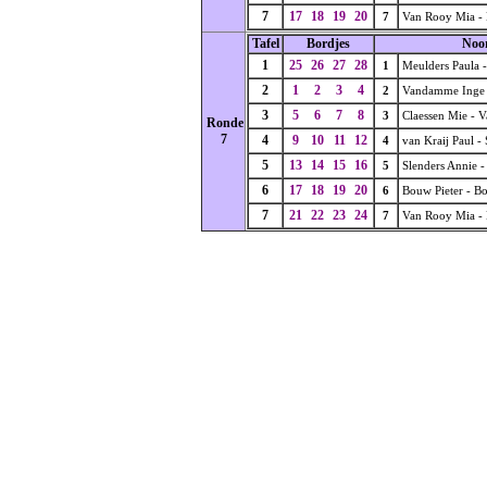
7
17
18
19
20
7
Van Rooy Mia - 
Tafel
Bordjes
Noo
1
25
26
27
28
1
Meulders Paula -
2
1
2
3
4
2
Vandamme Inge -
3
5
6
7
8
3
Claessen Mie - V
Ronde
7
4
9
10
11
12
4
van Kraij Paul -
5
13
14
15
16
5
Slenders Annie -
6
17
18
19
20
6
Bouw Pieter - B
7
21
22
23
24
7
Van Rooy Mia - 