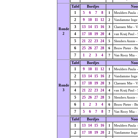
Tafel
Bordjes
Noo
1
5
6
7
8
1
Meulders Paula -
2
9
10
11
12
2
Vandamme Inge -
3
13
14
15
16
3
Claessen Mie - V
Ronde
2
4
17
18
19
20
4
van Kraij Paul -
5
21
22
23
24
5
Slenders Annie -
6
25
26
27
28
6
Bouw Pieter - B
7
1
2
3
4
7
Van Rooy Mia - 
Tafel
Bordjes
Noo
1
9
10
11
12
1
Meulders Paula -
2
13
14
15
16
2
Vandamme Inge -
3
17
18
19
20
3
Claessen Mie - V
Ronde
3
4
21
22
23
24
4
van Kraij Paul -
5
25
26
27
28
5
Slenders Annie -
6
1
2
3
4
6
Bouw Pieter - B
7
5
6
7
8
7
Van Rooy Mia - 
Tafel
Bordjes
Noo
1
13
14
15
16
1
Meulders Paula -
2
17
18
19
20
2
Vandamme Inge -