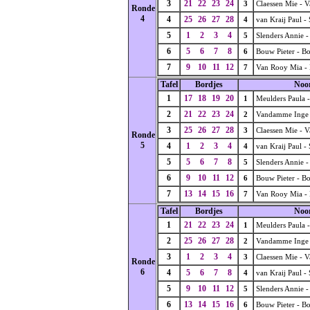
3
21
22
23
24
3
Claessen Mie - V
Ronde
4
4
25
26
27
28
4
van Kraij Paul -
5
1
2
3
4
5
Slenders Annie -
6
5
6
7
8
6
Bouw Pieter - B
7
9
10
11
12
7
Van Rooy Mia - 
Tafel
Bordjes
Noo
1
17
18
19
20
1
Meulders Paula -
2
21
22
23
24
2
Vandamme Inge -
3
25
26
27
28
3
Claessen Mie - V
Ronde
5
4
1
2
3
4
4
van Kraij Paul -
5
5
6
7
8
5
Slenders Annie -
6
9
10
11
12
6
Bouw Pieter - B
7
13
14
15
16
7
Van Rooy Mia - 
Tafel
Bordjes
Noo
1
21
22
23
24
1
Meulders Paula -
2
25
26
27
28
2
Vandamme Inge -
3
1
2
3
4
3
Claessen Mie - V
Ronde
6
4
5
6
7
8
4
van Kraij Paul -
5
9
10
11
12
5
Slenders Annie -
6
13
14
15
16
6
Bouw Pieter - B