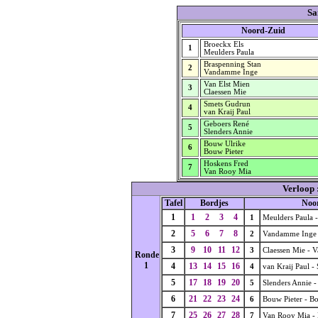
Sa
Noord-Zuid
Broeckx Els
1
Meulders Paula
Braspenning Stan
2
Vandamme Inge
Van Elst Mien
3
Claessen Mie
Smets Gudrun
4
van Kraij Paul
Geboers René
5
Slenders Annie
Bouw Ulrike
6
Bouw Pieter
Hoskens Fred
7
Van Rooy Mia
Verloop 
Tafel
Bordjes
Noo
1
1
2
3
4
1
Meulders Paula -
2
5
6
7
8
2
Vandamme Inge -
3
9
10
11
12
3
Claessen Mie - V
Ronde
1
4
13
14
15
16
4
van Kraij Paul -
5
17
18
19
20
5
Slenders Annie -
6
21
22
23
24
6
Bouw Pieter - B
7
25
26
27
28
7
Van Rooy Mia - 