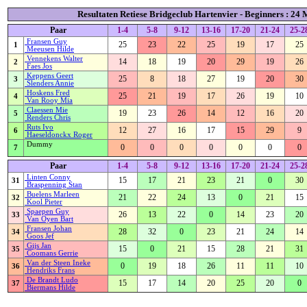
Resultaten Retiese Bridgeclub Hartenvier - Beginners : 24
Paar
1-4
5-8
9-12
13-16
17-20
21-24
25-2
Fransen Guy
25
23
22
25
19
17
25
1
Meeusen Hilde
Vennekens Walter
14
18
19
20
29
19
26
2
Faes Jos
Keppens Geert
25
8
18
27
19
20
30
3
Slenders Annie
Hoskens Fred
25
21
19
17
26
19
10
4
Van Rooy Mia
Claessen Mie
19
23
26
14
12
16
20
5
Renders Chris
Ruts Ivo
12
27
16
17
15
29
9
6
Haeseldonckx Roger
Dummy
0
0
0
0
0
0
0
7
Paar
1-4
5-8
9-12
13-16
17-20
21-24
25-2
Linten Conny
15
17
21
23
21
0
30
31
Braspenning Stan
Buelens Marleen
21
22
24
13
0
21
15
32
Kool Pieter
Spaepen Guy
26
13
22
0
14
23
20
33
Van Oyen Bart
Fransen Johan
28
32
0
23
21
24
14
34
Goos Jef
Gijs Jan
15
0
21
15
28
21
31
35
Coomans Gerrie
Van der Steen Ineke
0
19
18
26
11
11
10
36
Hendriks Frans
De Brandt Ludo
15
17
14
20
25
20
0
37
Biermans Hilde