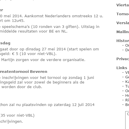
Vierta
er
Torno
0 mei 2014. Aankomst Nederlanders omstreeks 12 u.
art om 12u45.
Versl
e speelschema's (10 ronden van 3 giften). Uitslag in
middelde resultaten voor BE en NL.
Mailin
Histor
nsdag
-
O
 gaat door op dinsdag 27 mei 2014 (start spelen om
-
D
sgeld: € 5 (10 voor niet-VBL).
Priva
 Martijn zorgen voor de verdere organisatie.
Links
createntornooi Beveren
-
V
-
G
e inschrijvingen voor het tornooi op zondag 1 juni
-
K
vingsgeld zal voor zowel de beginners als de
-
T
 worden door de club.
-
O
-
H
-
R
thon zal nu plaatsvinden op zaterdag 12 juli 2014
-
B
O
 (35 voor niet-VBL)
schrijvingen.