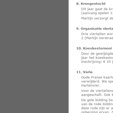
8. Kroegentocht
Dit jaar gaat de 
(aanvang spelen 1
Martijn verzorgt de
9. Organisatie vier
Drie viertallen wo
2 (Martijn Verstrae
10. Koeskestornooi
Door de gewijzigde
jaar het koeskest
Inschrijving: € 25
11. Varia
Oude Franse kaart
verwijderd. We sp
Hartenvier.
Voor de viertallen
aangeschaft. Ook k
De gele bidding bo
van de rode biddin
deze rode zijn er 
opberging ervan. 