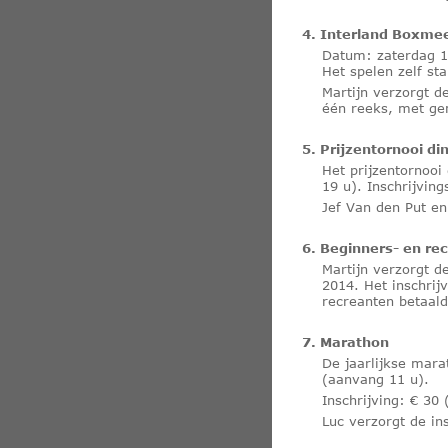
4. Interland Boxme
Datum: zaterdag 1
Het spelen zelf st
Martijn verzorgt d
één reeks, met ge
5. Prijzentornooi di
Het prijzentornooi
19 u). Inschrijving
Jef Van den Put en
6. Beginners- en re
Martijn verzorgt d
2014. Het inschrij
recreanten betaald
7. Marathon
De jaarlijkse mara
(aanvang 11 u).
Inschrijving: € 30
Luc verzorgt de in