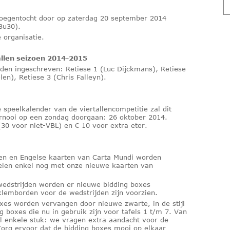
kroegentocht door op zaterdag 20 september 2014
3u30).
 organisatie.
tallen seizoen 2014-2015
rden ingeschreven: Retiese 1 (Luc Dijckmans), Retiese
len), Retiese 3 (Chris Falleyn).
 speelkalender van de viertallencompetitie zal dit
ornooi op een zondag doorgaan: 26 oktober 2014.
 (30 voor niet-VBL) en € 10 voor extra eter.
en en Engelse kaarten van Carta Mundi worden
elen enkel nog met onze nieuwe kaarten van
wedstrijden worden er nieuwe bidding boxes
lemborden voor de wedstrijden zijn voorzien.
xes worden vervangen door nieuwe zwarte, in de stijl
g boxes die nu in gebruik zijn voor tafels 1 t/m 7. Van
al enkele stuk: we vragen extra aandacht voor de
Zorg ervoor dat de bidding boxes mooi op elkaar