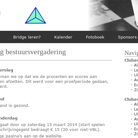
e
Bridge leren?
Kalender
Fotoboek
Sponsors
g bestuursvergadering
Navig
Cluba
-
A
erslag
-
L
-
U
namen we op dat we de procenten en scores aan
-
A
en afzetten. Dit werd voor een proefperiode gedaan,
-
E
erd.
-
Z
nd
Cluba
-
A
tand is gezond.
-
L
-
U
onderdag
-
A
-
U
 gaat door op zaterdag 15 maart 2014 (start spelen
-
E
chrijvingsgeld bedraagt € 15 (20 voor niet-VBL).
-
Z
ge pagina's aan op de website.