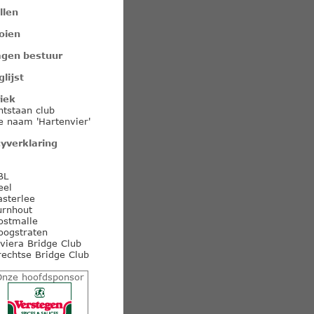
llen
oien
agen bestuur
glijst
iek
ntstaan club
e naam 'Hartenvier'
cyverklaring
BL
eel
asterlee
urnhout
ostmalle
oogstraten
iviera Bridge Club
rechtse Bridge Club
nze hoofdsponsor