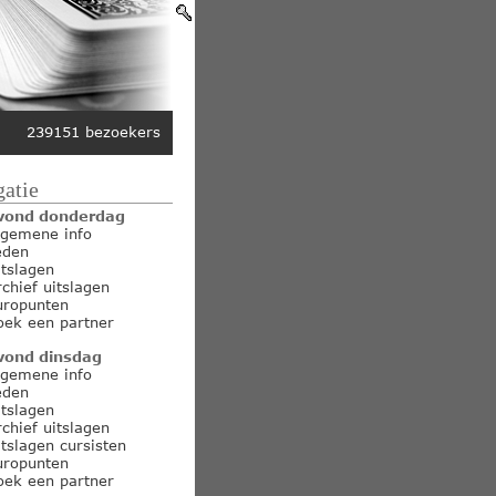
239151 bezoekers
atie
vond donderdag
lgemene info
eden
itslagen
rchief uitslagen
uropunten
oek een partner
vond dinsdag
lgemene info
eden
itslagen
rchief uitslagen
itslagen cursisten
uropunten
oek een partner