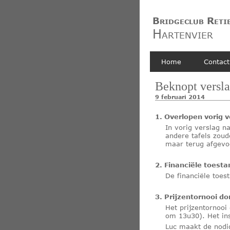
Bridgeclub Reti
Hartenvier
Home
Contact
Beknopt versla
9 februari 2014
1. Overlopen vorig v
In vorig verslag 
andere tafels zoud
maar terug afgevo
2. Financiële toesta
De financiële toes
3. Prijzentornooi d
Het prijzentornooi
om 13u30). Het ins
Luc maakt de nodi